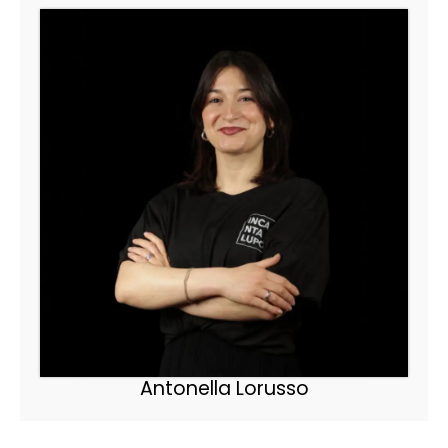
mai problemi con i propri capelli e potrà
godersi liberamente la bellezza dei capelli
lunghi e folti da sogno.
Nei nostri Atelier questo servizio viene eseguito
in cabine privèe, corredate anche di lavatesta,
in modo da avere la massima privacy.
*Infoltimento Parziale:
In caso di capelli sottili
e/o radi si applicano poche ciocche per
rendere la chioma più folta. Questo servizio
non modifica la lunghezza dei capelli ma solo
la densità. Con questo servizio è possibile sia
avere una massa di capelli maggiore sia
ottenere dei capelli “più disciplinati” che
reggono meglio e più a lungo la piega.
Antonella Lorusso