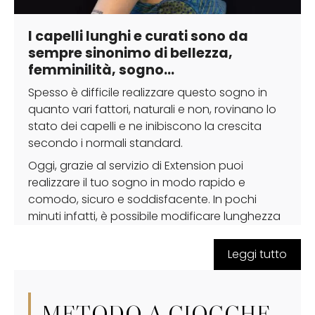
I capelli lunghi e curati sono da
sempre sinonimo di bellezza,
femminilità, sogno…
Spesso è difficile realizzare questo sogno in
quanto vari fattori, naturali e non, rovinano lo
stato dei capelli e ne inibiscono la crescita
secondo i normali standard.
Oggi, grazie al servizio di Extension puoi
realizzare il tuo sogno in modo rapido e
comodo, sicuro e soddisfacente. In pochi
minuti infatti, è possibile modificare lunghezza
e massa dei propri capelli mantenendo intatto
il proprio colore, le proprie abitudini e i propri
Leggi tutto
hobbies.
Nei nostri Atelier Incantalupo eseguire un
servizio di
Allungamento
o
Infoltimento
METODO A CIOCCHE