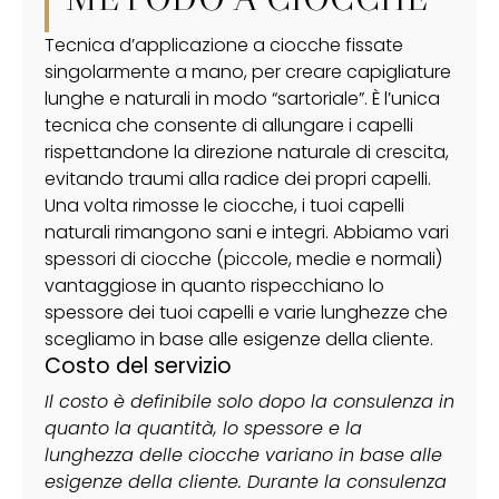
Parziale*
, è una “normalità quotidiana” dal
2001, anno in cui ci siamo specializzati in
Tecnica d’applicazione a ciocche fissate
questo servizio.
singolarmente a mano, per creare capigliature
lunghe e naturali in modo “sartoriale”. È l’unica
Nel corso degli anni tanti sistemi sono nati e
tecnica che consente di allungare i capelli
tanti sono scomparsi. La maggior parte di essi
rispettandone la direzione naturale di crescita,
erano stati creati solo per “velocizzare” la
evitando traumi alla radice dei propri capelli.
creazione del risultato finale, tralasciando
Una volta rimosse le ciocche, i tuoi capelli
naturalezza dell’effetto, la salute dei propri
naturali rimangono sani e integri. Abbiamo vari
capelli e i desideri della cliente.
spessori di ciocche (piccole, medie e normali)
Noi da sempre adottiamo un sistema di
vantaggiose in quanto rispecchiano lo
allungamento che è definito “sartoriale” in
spessore dei tuoi capelli e varie lunghezze che
quanto il risultato finale, iper naturale e
scegliamo in base alle esigenze della cliente.
confortevole, è dato dal metodo di
Costo del servizio
applicazione, rigorosamente a ciocche, di vari
Il costo è definibile solo dopo la consulenza in
spessori, di pregiati capelli veri provenienti dai
quanto la quantità, lo spessore e la
templi indiani, che ricostruisce una chioma
lunghezza delle ciocche variano in base alle
seguendo la nascita dei propri capelli, la
esigenze della cliente. Durante la consulenza
densità per zona e il colore desiderato.