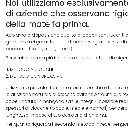
Noi utilizziamo esclusivamente
di aziende che osservano rigid
della materia prima.
Abbiamo a disposizione qualità di capelli sani, lucenti e 
grandezza ci garantiscono di poter eseguire servizi di e
operiamo (sottili, medi, grossi).
Per venire ancora più incontro a qualsiasi tipo di esig
METODO A CIOCCHE
METODO CON BIADESIVO
Utilizziamo prevalentemente il primo perché è l’unica t
la direzione naturale di crescita evitando traumi alla rad
capelli naturali rimangono sani e integri. È possibile re
spessori di ciocche (piccole, medie e normali) per cercar
lunghezze, in base al tuo desiderio di chioma.
Per quanto riguarda il secondo metodo invece, vengono u