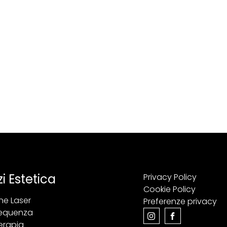
zi Estetica
Privacy Policy
Cookie Policy
one Laser
Preferenze privacy
requenza
erapia