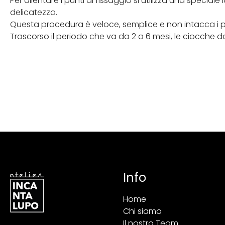
Per allentare i punti di fissaggio si utilizza una special
delicatezza.
Questa procedura è veloce, semplice e non intacca i pr
Trascorso il periodo che va da 2 a 6 mesi, le ciocche
Info
Home
Chi siamo
Il nostro Team