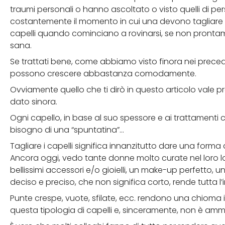
traumi personali o hanno ascoltato o visto quelli di p
costantemente il momento in cui una devono tagliare i c
capelli quando cominciano a rovinarsi, se non prontame
sana.
Se trattati bene, come abbiamo visto finora nei preceden
possono crescere abbastanza comodamente.
Ovviamente quello che ti dirò in questo articolo vale pr
dato sinora.
Ogni capello, in base al suo spessore e ai trattamenti 
bisogno di una “spuntatina”…
Tagliare i capelli significa innanzitutto dare una forma a
Ancora oggi, vedo tante donne molto curate nel loro 
bellissimi accessori e/o gioielli, un make-up perfetto
deciso e preciso, che non significa corto, rende tutta l
Punte crespe, vuote, sfilate, ecc. rendono una chioma
questa tipologia di capelli e, sinceramente, non è ammis