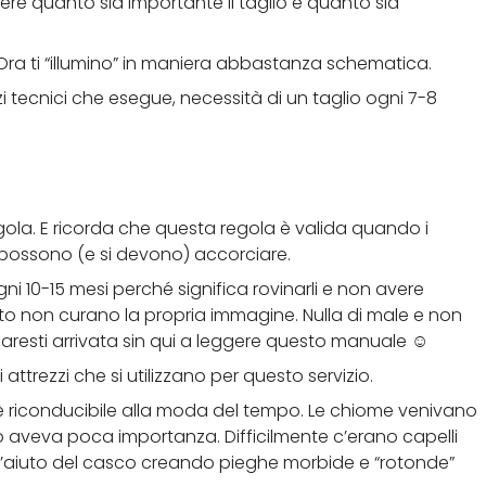
re quanto sia importante il taglio e quanto sia
Ora ti “illumino” in maniera abbastanza schematica.
 tecnici che esegue, necessità di un taglio ogni 7-8
la. E ricorda che questa regola è valida quando i
si possono (e si devono) accorciare.
i 10-15 mesi perché significa rovinarli e non avere
to non curano la propria immagine. Nulla di male e non
 saresti arrivata sin qui a leggere questo manuale ☺
attrezzi che si utilizzano per questo servizio.
ivo è riconducibile alla moda del tempo. Le chiome venivano
o aveva poca importanza. Difficilmente c’erano capelli
n l’aiuto del casco creando pieghe morbide e “rotonde”