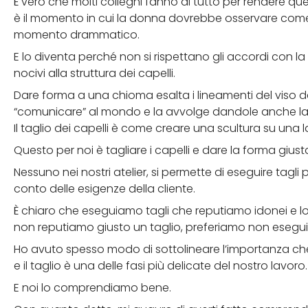
È vero che molti colleghi fanno di tutto per rendere que
è il momento in cui la donna dovrebbe osservare com
momento drammatico.
E lo diventa perché non si rispettano gli accordi con la 
nocivi alla struttura dei capelli.
Dare forma a una chioma esalta i lineamenti del viso 
“comunicare” al mondo e la avvolge dandole anche la 
Il taglio dei capelli è come creare una scultura su una 
Questo per noi è tagliare i capelli e dare la forma giu
Nessuno nei nostri atelier, si permette di eseguire tagli
conto delle esigenze della cliente.
È chiaro che eseguiamo tagli che reputiamo idonei e lo 
non reputiamo giusto un taglio, preferiamo non eseguir
Ho avuto spesso modo di sottolineare l’importanza che 
e il taglio è una delle fasi più delicate del nostro lavoro.
E noi lo comprendiamo bene.