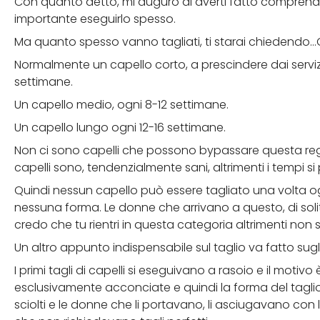
Con quanto detto, mi auguro di averti fatto comprende
importante eseguirlo spesso.
Ma quanto spesso vanno tagliati, ti starai chiedendo…
Normalmente un capello corto, a prescindere dai servizi
settimane.
Un capello medio, ogni 8-12 settimane.
Un capello lungo ogni 12-16 settimane.
Non ci sono capelli che possono bypassare questa rego
capelli sono, tendenzialmente sani, altrimenti i tempi 
Quindi nessun capello può essere tagliato una volta ogn
nessuna forma. Le donne che arrivano a questo, di soli
credo che tu rientri in questa categoria altrimenti non
Un altro appunto indispensabile sul taglio va fatto sugli 
I primi tagli di capelli si eseguivano a rasoio e il mot
esclusivamente acconciate e quindi la forma del tagli
sciolti e le donne che li portavano, li asciugavano co