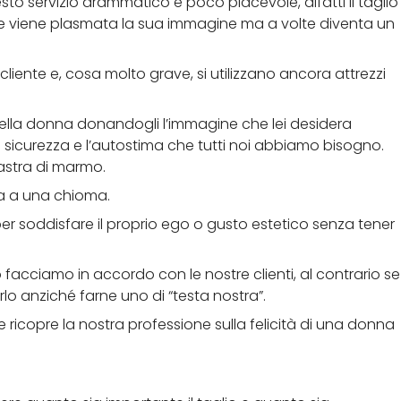
sto servizio drammatico e poco piacevole, difatti il taglio
e viene plasmata la sua immagine ma a volte diventa un
cliente e, cosa molto grave, si utilizzano ancora attrezzi
della donna donandogli l’immagine che lei desidera
sicurezza e l’autostima che tutti noi abbiamo bisogno.
lastra di marmo.
sta a una chioma.
 per soddisfare il proprio ego o gusto estetico senza tener
facciamo in accordo con le nostre clienti, al contrario se
lo anziché farne uno di “testa nostra”.
ricopre la nostra professione sulla felicità di una donna