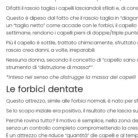
Difatti il rasoio taglia i capelli lasciandoli sfilati e, di c
Questo è dipeso dal fatto che il rasoio taglia in “diago
un “taglio netto” come accade con le forbici, il capello n
settimane, rendono i capelli pieni di doppie/triple punte 
Più il capello è sottile, trattato chimicamente, sfruttat
rasoio crea danni, a volte, irreparabili.
Nessuna donna, secondo il concetto di “capello sano al
strumento di “distruzione di massa*”.
*Inteso nel senso che distrugge la massa dei capelli
Le forbici dentate
Questo attrezzo, simile alle forbici normali, è nato per s
Se lo scopo iniziale era positivo, il risultato che lascia 
Perché rovina tutto? Il motivo è semplice, nella zona d
senza un controllo completo compromettendo la crescita
È un attrezzo che riduce “quantità” die capelli e al tempo