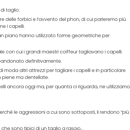
i taglio.
 delle forbici e l’avvento del phon, di cui parleremo più
 i capelli.
ian piano hanno utilizzato forme geometriche per
e con cui i grandi maestri coiffeur tagliavano i capelli.
bbandonato definitivamente.
i moda altri attrezzi per tagliare i capelli e in particolare
n piene ma dentellate.
pelli ancora oggi ma, per quanta ci riguarda, ne utilizziamo
 perché le aggressioni a cui sono sottoposti, li rendono “più
i che sono tipici di un taglio a rasoio…