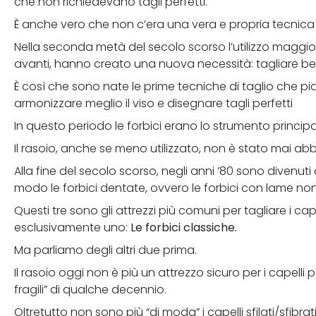
che non richiedevano tagli perfetti.
È anche vero che non c’era una vera e propria tecnica d
Nella seconda metà del secolo scorso l’utilizzo maggiore
avanti, hanno creato una nuova necessità: tagliare bene
È così che sono nate le prime tecniche di taglio che p
armonizzare meglio il viso e disegnare tagli perfetti
In questo periodo le forbici erano lo strumento principal
Il rasoio, anche se meno utilizzato, non è stato mai a
Alla fine del secolo scorso, negli anni ’80 sono divenuti d
modo le forbici dentate, ovvero le forbici con lame no
Questi tre sono gli attrezzi più comuni per tagliare i ca
esclusivamente uno:
Le forbici classiche.
Ma parliamo degli altri due prima.
Il rasoio oggi non è più un attrezzo sicuro per i capelli
fragili” di qualche decennio.
Oltretutto non sono più “di moda” i capelli sfilati/sfibrat