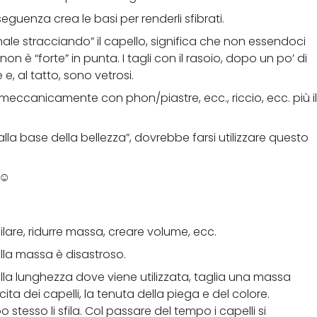
onseguenza crea le basi per renderli sfibrati.
nale stracciando” il capello, significa che non essendoci
on è “forte” in punta. I tagli con il rasoio, dopo un po’ di
e, al tatto, sono vetrosi.
o meccanicamente con phon/piastre, ecc., riccio, ecc. più il
la base della bellezza”, dovrebbe farsi utilizzare questo
 ☺
filare, ridurre massa, creare volume, ecc.
sulla massa è disastroso.
ella lunghezza dove viene utilizzata, taglia una massa
 dei capelli, la tenuta della piega e del colore.
 stesso li sfila. Col passare del tempo i capelli si