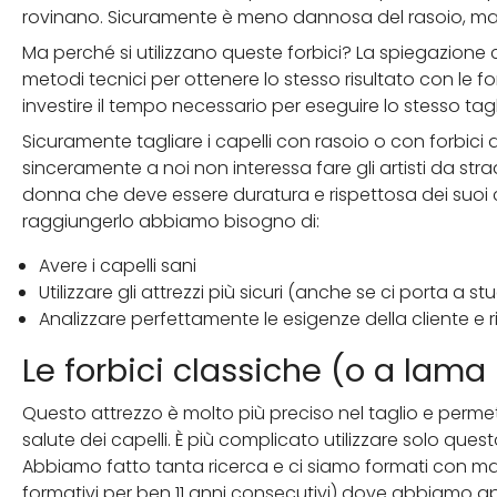
rovinano. Sicuramente è meno dannosa del rasoio, ma
Ma perché si utilizzano queste forbici? La spiegazione
metodi tecnici per ottenere lo stesso risultato con le f
investire il tempo necessario per eseguire lo stesso tag
Sicuramente tagliare i capelli con rasoio o con forbici
sinceramente a noi non interessa fare gli artisti da str
donna che deve essere duratura e rispettosa dei suoi ca
raggiungerlo abbiamo bisogno di:
Avere i capelli sani
Utilizzare gli attrezzi più sicuri (anche se ci porta a
Analizzare perfettamente le esigenze della cliente e ri
Le forbici classiche (o a lama
Questo attrezzo è molto più preciso nel taglio e perm
salute dei capelli. È più complicato utilizzare solo que
Abbiamo fatto tanta ricerca e ci siamo formati con maes
formativi per ben 11 anni consecutivi) dove abbiamo app