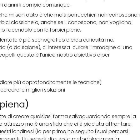
 i danni li compie comunque.
 che mi son dato è che molti parrucchieri non conoscono i
orbici classiche o, anche se li conoscono, non vogliono
lio facendolo con le forbici piene.
 dentate è più scenografico e crea curiosità ma,
ada (o da salone), ci interessa curare l’immagine di una
pelli, questo è l’unico nostro obiettivo e per
 studiare più approfonditamente le tecniche)
cercare le migliori soluzioni
 piena)
ette di creare qualsiasi forma salvaguardando sempre la
sto attrezzo ma è una sfida che ci è piaciuta affrontare.
tri londinesi (io per primo ho seguito i suoi percorsi
reso tutti i segreti di questa metodologia per la