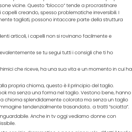
ersone vicine. Questo “blocco” tende a procrastinare
apelli creando, spesso problematiche irreversibili. I
nte tagliati, possono intaccare parte della struttura
ti articoli, i capelli non si rovinano facilmente e
evalentemente se tu segui tutti i consigli che ti ho
chimici che riceve, ha una sua vita e un momento in cui ha
lla propria chioma, questo è il principio del taglio.
look ma senza una forma nel taglio. Vestono bene, hanno
, una chioma splendidamente colorata ma senza un taglio
’immagine tendenzialmente trasandata.. a tratti “sciatta”.
 inguardabile. Anche in tv oggi vediamo donne con
sibile.